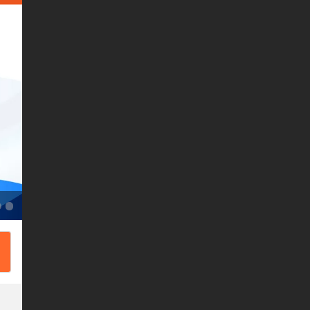
条码标签打印机
电子标签与数据终端
便携标签打印机
兄弟兼容标签色带